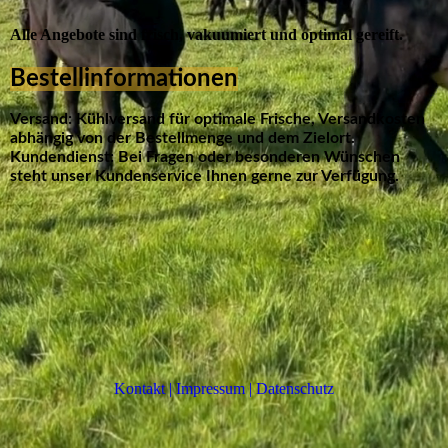
Alle Angebote sind frisch, vakuumiert und optimal gereift.
Bestellinformationen
Versand: Kühlversand für optimale Frische, Versandkosten
abhängig von der Bestellmenge und dem Zielort.
Kundendienst: Bei Fragen oder besonderen Wünschen
steht unser Kundenservice Ihnen gerne zur Verfügung.
Kontakt | Impressum | Datenschutz