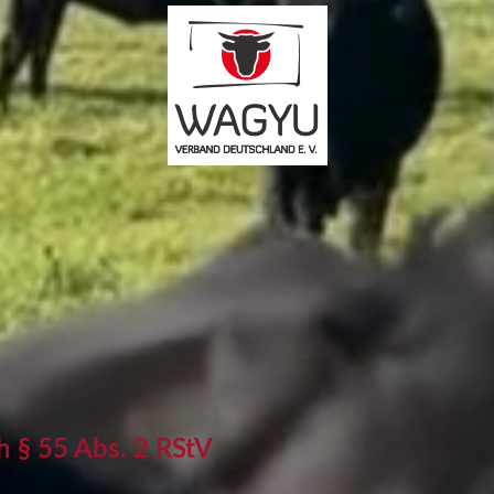
h § 55 Abs. 2 RStV