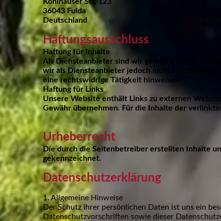
Kohlhäuser Str. 123
36043 Fulda
Deutschland
Haftungsausschluss
Haftung für Inhalte
Als Diensteanbieter sind wir gemäß § 7 Abs. 1 TMG
wir als Diensteanbieter jedoch nicht verpflichte
eine rechtswidrige Tätigkeit hinweisen.
Haftung für Links
Unsere Website enthält Links zu externen Websites
Gewähr übernehmen. Für die Inhalte der verlinkten 
Urheberrecht
Die durch die Seitenbetreiber erstellten Inhalte 
gekennzeichnet.
Datenschutzerklärung
1. Allgemeine Hinweise
Der Schutz Ihrer persönlichen Daten ist uns ein b
Datenschutzvorschriften sowie dieser Datenschutz