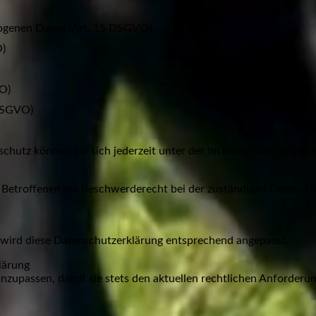
zogenen Daten (Art. 15 DSGVO)
O)
O)
 DSGVO)
chutz können Sie sich jederzeit unter der im Impressum angeg
m Betroffenen ein Beschwerderecht bei der zuständigen Datensc
, wird diese Datenschutzerklärung entsprechend angepasst.
lärung
anzupassen, damit sie stets den aktuellen rechtlichen Anforder