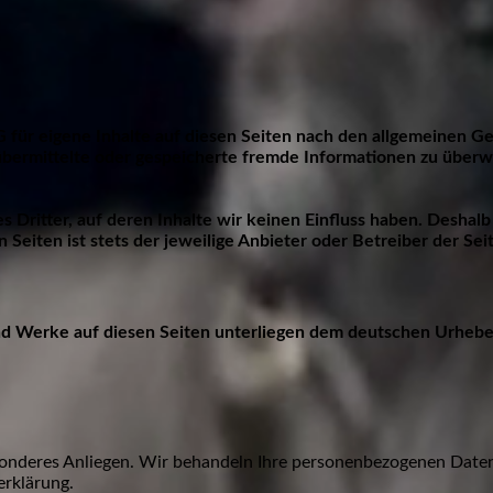
 für eigene Inhalte auf diesen Seiten nach den allgemeinen G
t, übermittelte oder gespeicherte fremde Informationen zu übe
 Dritter, auf deren Inhalte wir keinen Einfluss haben. Deshal
Seiten ist stets der jeweilige Anbieter oder Betreiber der Sei
und Werke auf diesen Seiten unterliegen dem deutschen Urheberr
esonderes Anliegen. Wir behandeln Ihre personenbezogenen Daten
erklärung.