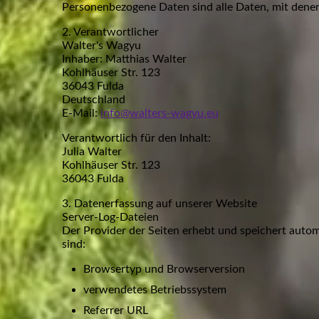
Personenbezogene Daten sind alle Daten, mit denen 
2. Verantwortlicher
Walter's Wagyu
Inhaber: Matthias Walter
Kohlhäuser Str. 123
36043 Fulda
Deutschland
E-Mail:
info@walters-wagyu.eu
Verantwortlich für den Inhalt:
Julia Walter
Kohlhäuser Str. 123
36043 Fulda
3. Datenerfassung auf unserer Website
Server-Log-Dateien
Der Provider der Seiten erhebt und speichert autom
sind:
Browsertyp und Browserversion
verwendetes Betriebssystem
Referrer URL