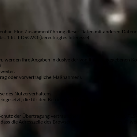
denbar. Eine Zusammenführung dieser Daten mit anderen Daten
s. 1 lit. f DSGVO (berechtigtes Interesse)
, werden Ihre Angaben inklusive der von Ihnen angegebenen K
t.
weiter.
rtrag oder vorvertragliche Maßnahmen).
se des Nutzerverhaltens.
ngesetzt, die für den Betrieb der Website erforderlich sind.
chutz der Übertragung vertraulicher Inhalte eine SSL- bzw. TLS
ass die Adresszeile des Browsers von „http://“ auf „https://“ we