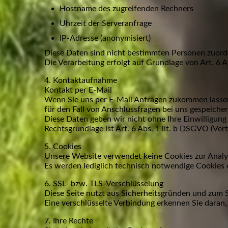
Hostname des zugreifenden Rechners
Uhrzeit der Serveranfrage
IP-Adresse (anonymisiert)
Diese Daten sind nicht bestimmten Personen zuor
Die Verarbeitung erfolgt auf Grundlage von Art. 6 Ab
4. Kontaktaufnahme
Kontakt per E-Mail
Wenn Sie uns per E-Mail Anfragen zukommen lassen
für den Fall von Anschlussfragen bei uns gespeicher
Diese Daten geben wir nicht ohne Ihre Einwilligung 
Rechtsgrundlage ist Art. 6 Abs. 1 lit. b DSGVO (Ve
5. Cookies
Unsere Website verwendet keine Cookies zur Analy
Es werden lediglich technisch notwendige Cookies ei
6. SSL- bzw. TLS-Verschlüsselung
Diese Seite nutzt aus Sicherheitsgründen und zum S
Eine verschlüsselte Verbindung erkennen Sie daran, d
7. Ihre Rechte