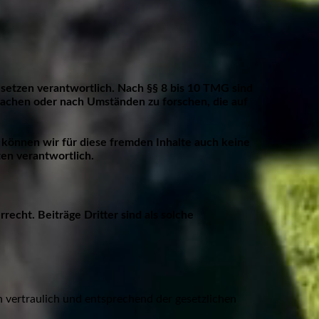
esetzen verantwortlich. Nach §§ 8 bis 10 TMG sind
rwachen oder nach Umständen zu forschen, die auf
b können wir für diese fremden Inhalte auch keine
ten verantwortlich.
echt. Beiträge Dritter sind als solche
 vertraulich und entsprechend der gesetzlichen