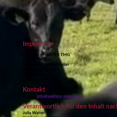
Impressum
Angaben gemäß § 5 TMG
Walter's Wagyu
Inhaber: Matthias Walter
Kohlhäuser Str. 123
36043 Fulda
Deutschland
Kontakt
E-Mail:
info@walters-wagyu.eu
Verantwortlich für den Inhalt nac
Julia Walter