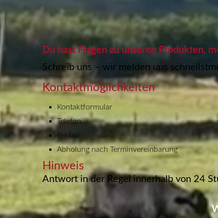
Du hast Fragen zu unseren Produkten, m
Schreib uns – wir melden uns schnellstmög
Kontaktmöglichkeiten
Kontaktformular
Telefon
E-Mail
Abholung nach Terminvereinbarung
Hinweis
Antwort in der Regel innerhalb von 24 S
W