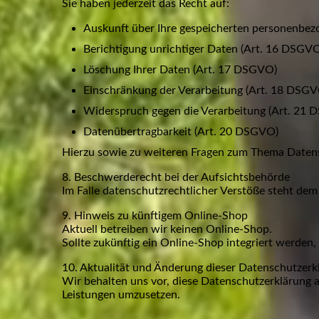
Sie haben jederzeit das Recht auf:
Auskunft über Ihre gespeicherten personenbe
Berichtigung unrichtiger Daten (Art. 16 DSGV
Löschung Ihrer Daten (Art. 17 DSGVO)
Einschränkung der Verarbeitung (Art. 18 DSGV
Widerspruch gegen die Verarbeitung (Art. 21
Datenübertragbarkeit (Art. 20 DSGVO)
Hierzu sowie zu weiteren Fragen zum Thema Datens
8. Beschwerderecht bei der Aufsichtsbehörde
Im Falle datenschutzrechtlicher Verstöße steht de
9. Hinweis zu künftigem Online-Shop
Aktuell betreiben wir keinen Online-Shop.
Sollte zukünftig ein Online-Shop integriert werden
10. Aktualität und Änderung dieser Datenschutzerk
Wir behalten uns vor, diese Datenschutzerklärung 
Leistungen umzusetzen.